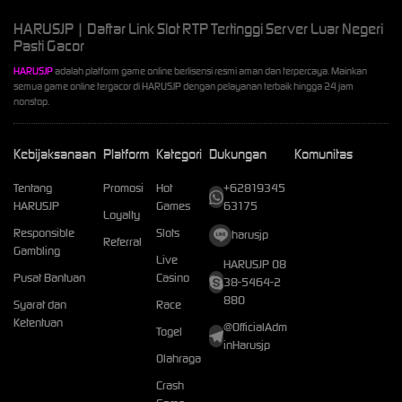
HARUSJP | Daftar Link Slot RTP Tertinggi Server Luar Negeri
Pasti Gacor
HARUSJP
adalah platform game online berlisensi resmi aman dan terpercaya. Mainkan
semua game online tergacor di HARUSJP dengan pelayanan terbaik hingga 24 jam
nonstop.
Kebijaksanaan
Platform
Kategori
Dukungan
Komunitas
Tentang
Promosi
Hot
+62819345
HARUSJP
Games
63175
Loyalty
Responsible
Slots
harusjp
Referral
Gambling
Live
HARUSJP 08
Pusat Bantuan
Casino
38-5464-2
880
Syarat dan
Race
Ketentuan
@OfficialAdm
Togel
inHarusjp
Olahraga
Crash