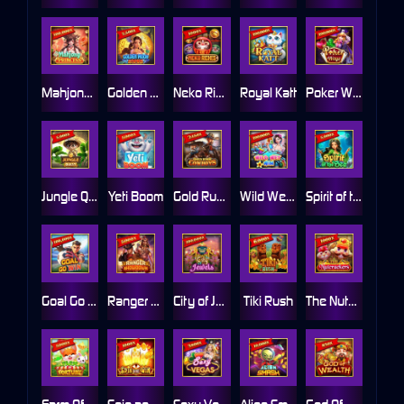
Mahjong Princess
Golden Moon Empire
Neko Riches
Royal Katt
Poker Ways
Jungle Quest
Yeti Boom
Gold Rush Cowboys
Wild Wet Win
Spirit of the Sea
Goal Go Win
Ranger Showdown
City of Jewels
Tiki Rush
The Nutcrackers