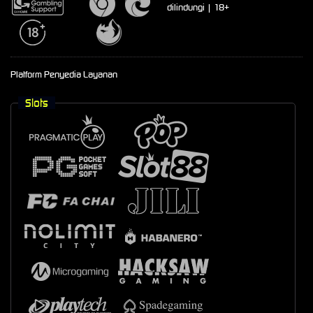
dilindungi | 18+
Platform Penyedia Layanan
Slots