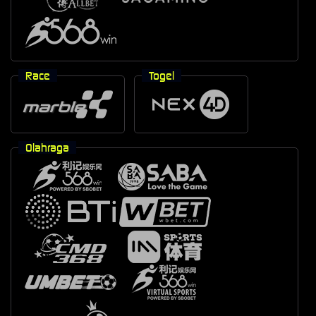
Race
Togel
Olahraga