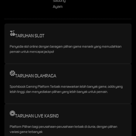
Sabung
Ayam
TARUHAN SLOT
Penyedia slot online dengan beragam pilihan game menarik yang memudahkan
pemain untuk mencapai jackpot
TARUHAN OLAHRAGA
Sportsbook Gaming Platform Terbaik menawarkan lebih banyak game, odds yang
lebih tinggi, dan menyediakan pilihan yang lebih banyak untuk pemain.
TARUHAN LIVE KASINO
Platform Pilihan bagi perusahaan-perusahaan terbaik di dunia, dengan pilihan
variasi game terbanyak