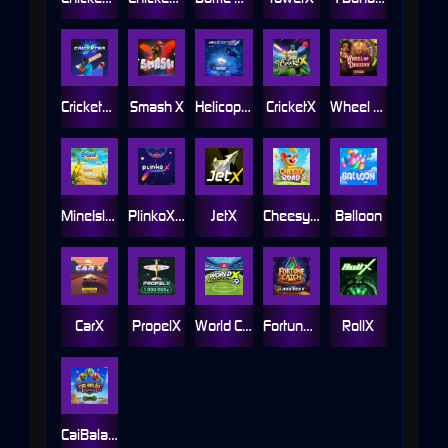
CricketerX
Smash X
HelicopterX
CricketX
Wheel Of Destiny
MineIsland
PlinkoXClassic
JetX
Cheesy Road
Balloon
CarX
PropelX
World Champion X
Fortune Catch
RollX
CaiBalaoCappadocia