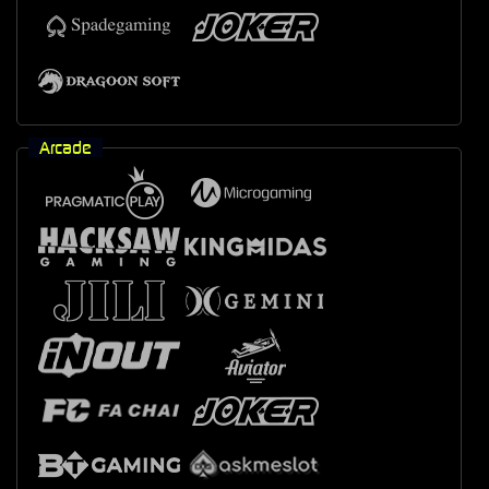
Arcade