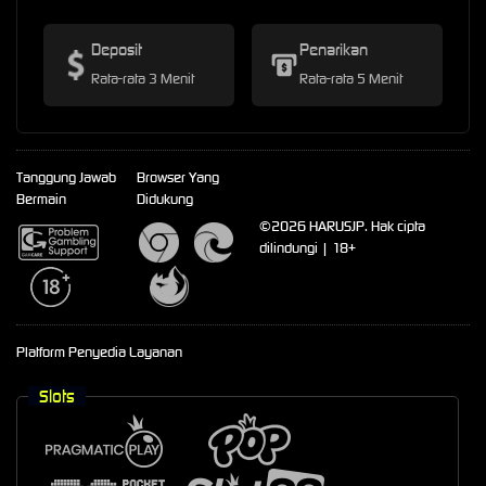
Deposit
Penarikan
Rata-rata 3 Menit
Rata-rata 5 Menit
Tanggung Jawab
Browser Yang
Bermain
Didukung
©2026 HARUSJP. Hak cipta
dilindungi | 18+
Platform Penyedia Layanan
Slots