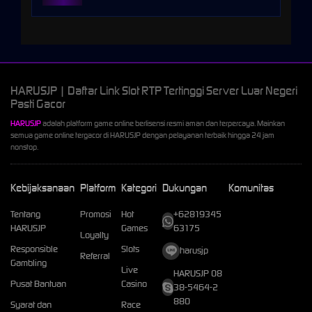
HARUSJP | Daftar Link Slot RTP Tertinggi Server Luar Negeri
Pasti Gacor
HARUSJP
adalah platform game online berlisensi resmi aman dan terpercaya. Mainkan
semua game online tergacor di HARUSJP dengan pelayanan terbaik hingga 24 jam
nonstop.
Kebijaksanaan
Platform
Kategori
Dukungan
Komunitas
Tentang
Promosi
Hot
+62819345
HARUSJP
Games
63175
Loyalty
Responsible
Slots
harusjp
Referral
Gambling
Live
HARUSJP 08
Pusat Bantuan
Casino
38-5464-2
880
Syarat dan
Race