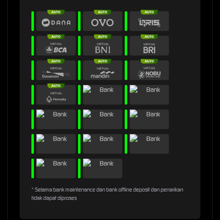
* Selama bank maintenance dan bank offline deposit dan penarikan
tidak dapat diproses