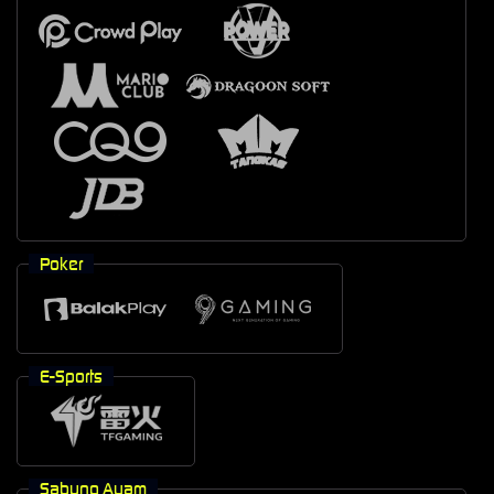
Poker
E-Sports
Sabung Ayam