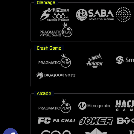
Olahraga
Crash Game
Arcade