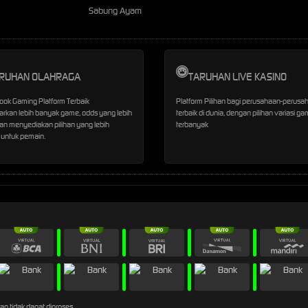
Sabung Ayam
RUHAN OLAHRAGA
TARUHAN LIVE KASINO
ook Gaming Platform Terbaik
Platform Pilihan bagi perusahaan-perusa
kan lebih banyak game, odds yang lebih
terbaik di dunia, dengan pilihan variasi g
 dan menyediakan pilihan yang lebih
terbanyak
untuk pemain.
an tidak dapat diproses