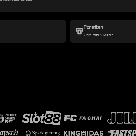
Penarikan
Rata-rata 5 Menit