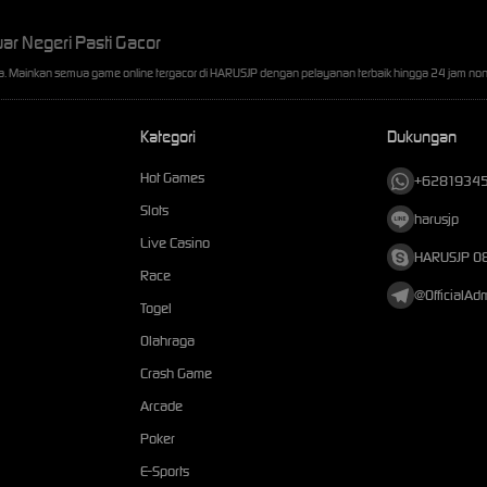
uar Negeri Pasti Gacor
ya. Mainkan semua game online tergacor di HARUSJP dengan pelayanan terbaik hingga 24 jam non
Kategori
Dukungan
Hot Games
+6281934
Slots
harusjp
Live Casino
HARUSJP 0
Race
@OfficialAd
Togel
Olahraga
Crash Game
Arcade
Poker
E-Sports