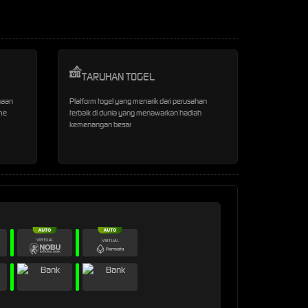
TARUHAN TOGEL
haan
Platform togel yang menarik dari perusahan
ame
terbaik di dunia yang menawarkan hadiah
kemenangan besar