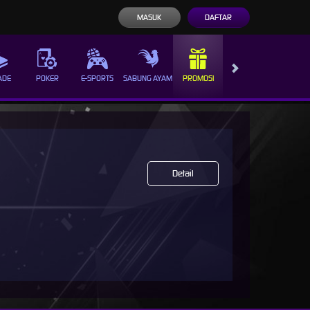
MASUK
DAFTAR
ADE
POKER
E-SPORTS
SABUNG AYAM
PROMOSI
Detail