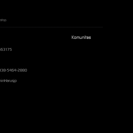
stop.
Komunitas
563175
838-5464-2880
minHarusjp